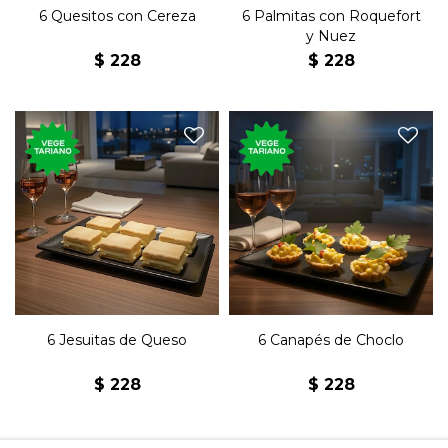
6 Quesitos con Cereza
6 Palmitas con Roquefort
y Nuez
$
228
$
228
Seis clásicos jesuitas rellenos
Seis canastitas con choclo,
de queso con manteca.
mayonesa y morrón.
6 Jesuitas de Queso
6 Canapés de Choclo
$
228
$
228