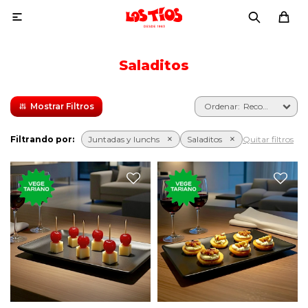

Saladitos
Recomendados
Filtrando por:
Juntadas y lunchs
Saladitos
Quitar filtros
Seis clásicos saladitos de
Seis palmitas con roquefort
queso con cereza.
y nuez.