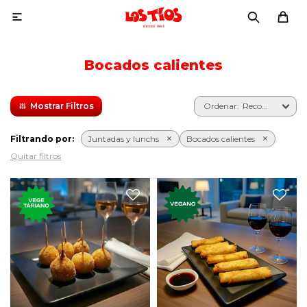

Bocados calientes
Recomendados
Filtrando por:
Juntadas y lunchs
Bocados calientes
Quitar filtros
Seis bocaditos de queso con
Seis arrolladitos rellenos de
bechamel rebozados.
vegetales salteados.