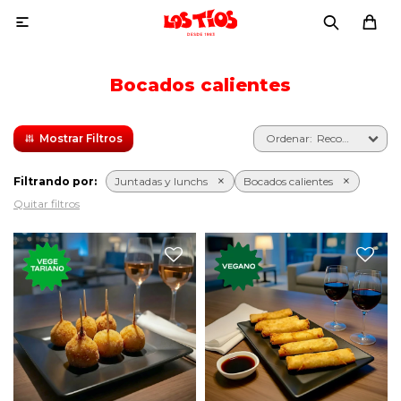

Bocados calientes
Recomendados
Filtrando por:
Juntadas y lunchs
Bocados calientes
Quitar filtros
Seis bocaditos de queso con
Seis arrolladitos rellenos de
bechamel rebozados.
vegetales salteados.