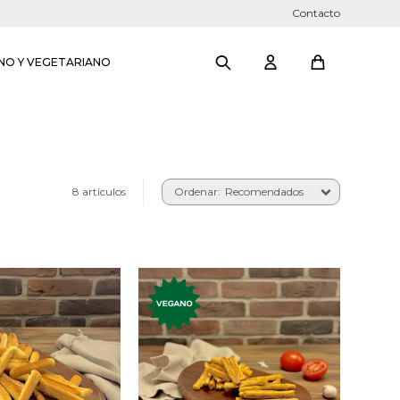
Contacto
NO Y VEGETARIANO
8 artículos
Recomendados
isines de queso
Mini grisines de tomate,
orneado.
orégano, cebolla y ajo.