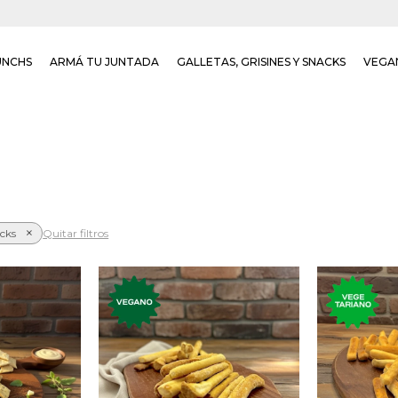
UNCHS
ARMÁ TU JUNTADA
GALLETAS, GRISINES Y SNACKS
VEGA
acks
Quitar filtros
ados de
n cebolla
Mini gr
Mini grisines de oliva y ajo.
orégano, y
h
ienta.