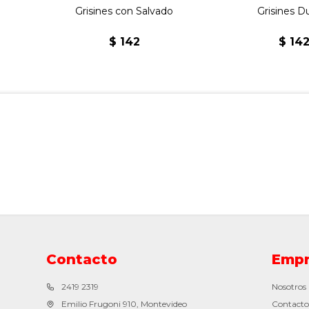
Grisines con Salvado
Grisines D
$
142
$
14
Contacto
Empr
2419 2319
Nosotros
Emilio Frugoni 910, Montevideo
Contacto