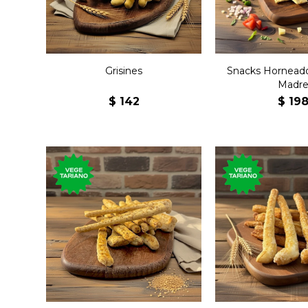
Grisines
Snacks Hornead
Madr
$
142
$
19
Grisines con salvado
Grisines d
vegetarianos.
vegetaria