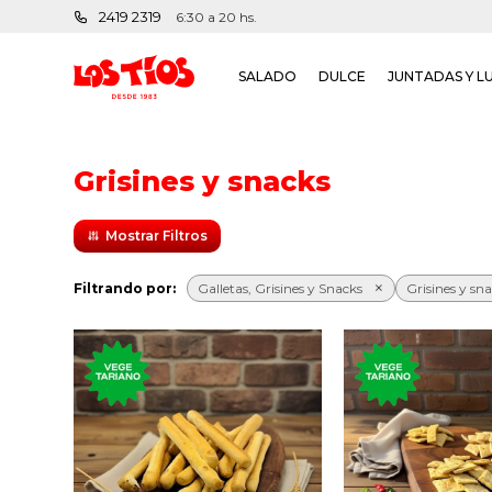
2419 2319
6:30 a 20 hs.
SALADO
DULCE
JUNTADAS Y L
Grisines y snacks
Filtrando por:
Galletas, Grisines y Snacks
Grisines y sn
Snacks horne
Grisines clásicos
masa madre, co
vegetarianos.
y ají, tomate y 
queso y pim