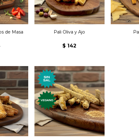
os de Masa
Pali Oliva y Ajo
Pa
e
8
$
142
ulces
Grisines con salvado sin sal
nos.
veganos.