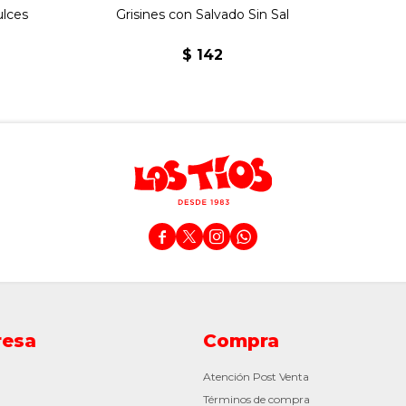
ulces
Grisines con Salvado Sin Sal
2
$
142




esa
Compra
Atención Post Venta
Términos de compra