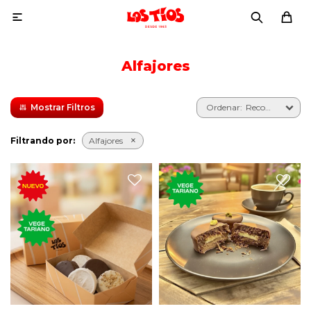

Alfajores
Recomendados
Filtrando por:
Alfajores
Cajita con 5 alfajores
artesanales de:
-Chocolate relleno de dulce
Transformación del
de leche
tradicional postre dulce, de
-Chocolate con almendras
chocolate, con relleno de
-Nieve relleno de dulce de
pistacho.
leche
-Chocolate Blanco con
nueces
-Nieve relleno de limón