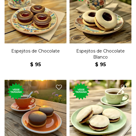
Postre dulce tradicional
Postre dulce tradicional
uruguayo, de chocolate
uruguayo, de chocolate, con
blanco, con dulce de leche y
dulce de leche y jalea.
jalea.
Espejitos de Chocolate
Espejitos de Chocolate
Blanco
$
95
$
95
Postre dulce tradicional
Postre dulce tradicional
uruguayo, de chocolate
uruguayo, de chocolate,
blanco, relleno de dulce de
relleno de dulce de leche.
leche.