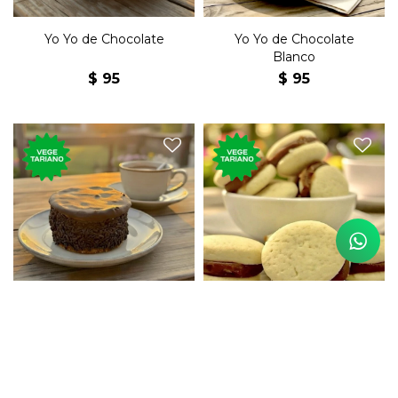
Yo Yo de Chocolate
Yo Yo de Chocolate
Blanco
$
95
$
95
Postre dulce tradicional
200 gramos de los
uruguayo, de chocolate,
tradicionales alfajorcitos de
relleno de dulce de leche, con
maicena, rellenos de dulce de
grajeas de chocolate.
leche.
Alfajor con Grajeas de
Alfajorcitos de Maicena
Chocolate
$
95
$
230