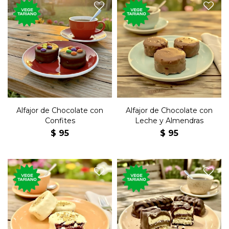
El tradicional postre dulce,
El tradicional postre dulce,
de chocolate, relleno de dulce
de chocolate, relleno de dulce
de leche con topping de
de leche y almendras.
confites.
Alfajor de Chocolate con
Alfajor de Chocolate con
Confites
Leche y Almendras
$
95
$
95
El tradicional postre dulce,
Barra de chocolate y base de
de chocolate blanco y
coco, con relleno de dulce de
nueces, relleno de dulce de
leche y crema de maní.
leche.