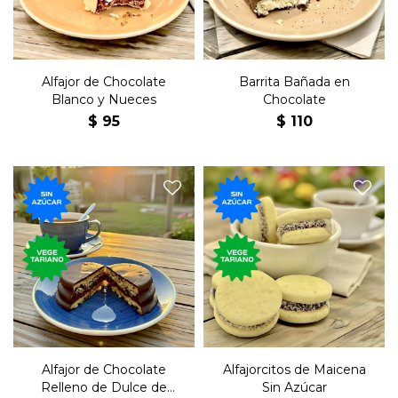
Alfajor de Chocolate
Barrita Bañada en
Blanco y Nueces
Chocolate
$
95
$
110
El tradicional postre dulce,
Seis alfajorcitos de maicena,
de chocolate, relleno de dulce
el tradicional postre dulce,
de leche y sin azúcar.
relleno de dulce de leche.
Alfajor de Chocolate
Alfajorcitos de Maicena
Relleno de Dulce de
Sin Azúcar