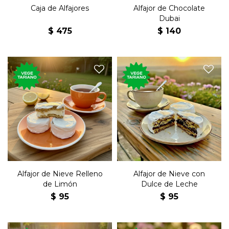
Caja de Alfajores
Alfajor de Chocolate
Dubai
$
475
$
140
El tradicional postre dulce,
El tradicional postre dulce,
glaseado de nieve, relleno de
de nieve, relleno de dulce de
limón.
leche.
Alfajor de Nieve Relleno
Alfajor de Nieve con
de Limón
Dulce de Leche
$
95
$
95