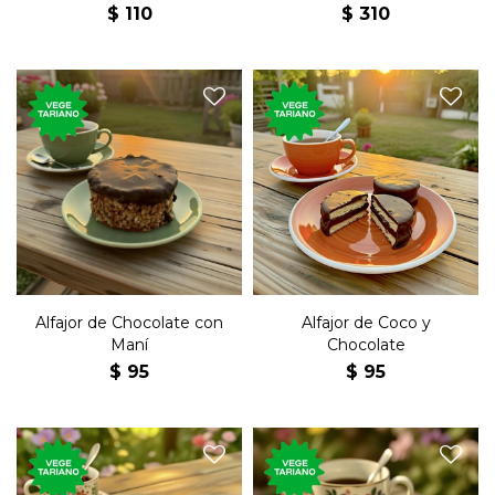
Leche Sin Azúcar
$
110
$
310
El tradicional postre dulce,
El tradicional postre dulce,
de chocolate, relleno de dulce
de coco y chocolate, relleno
de leche con maní.
de dulce de leche.
Alfajor de Chocolate con
Alfajor de Coco y
Maní
Chocolate
$
95
$
95