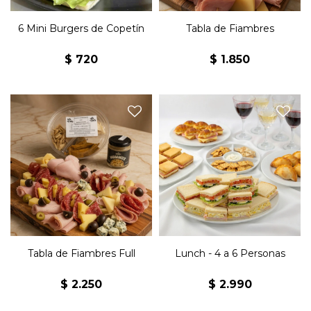
6 Mini Burgers de Copetín
Tabla de Fiambres
$
720
$
1.850
Tabla de fiambres con
12 Sándwiches de jamón y
jamón, salame, lomito,
queso, 12 sándwiches
bondiola, queso parmesano,
olímpicos, 12 sándwiches
queso colonia, queso
surtidos, 8 jesuitas de jamón
roquefort, aceitunas verdes y
y queso, 8 medialunitas de
aceitunas negras.
jamón y queso, 8
Acompañado de 12 pancitos
empanaditas, 1 snack
saborizados, snacks y
horneado x3 y 1/2 Kg de
hummus Beans.
masitas.
Tabla de Fiambres Full
Lunch - 4 a 6 Personas
$
2.250
$
2.990