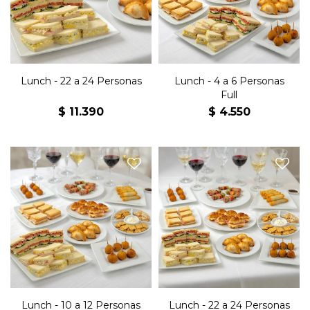
jamón y queso, 32
empanaditas, 10 villaroi, 10
empanaditas, 2 snack
arrolladitos primavera, 10
horneado x3, 2 Kg de
mini brochettes, 1 snack
masitas.
horneado x3, 1/2Kg de
masitas
Lunch - 22 a 24 Personas
Lunch - 4 a 6 Personas
Full
$
11.390
$
4.550
24 sándwiches jamón y
48 sándwiches jamón y
queso, 24 sándwiches
queso, 48 sándwiches
olímpicos, 24 sándwiches
olímpicos, 48 sándwiches
surtidos, 16 jesuitas jamón y
surtidos, 32 jesuitas jamón y
queso, 16 medialunitas
queso, 32 medialunitas
jamón y queso, 16
jamón y queso, 32
empanaditas, 20 villaroi, 20
empanaditas, 40 villaroi, 40
arrolladitos primavera, 20
arrolladitos primavera, 40
mini brochettes, 1 snack
mini brochettes, 2 snack
horneado x3 y 1 Kg de
horneado x3 y 2 Kg de
masitas.
masitas.
Lunch - 10 a 12 Personas
Lunch - 22 a 24 Personas