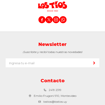




Newsletter
¡Suscribite y recibí todas nuestras novedades!
Contacto
2419 2319
Emilio Frugoni 910, Montevideo
lostios@lostios.uy