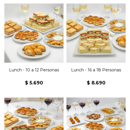
24 Sándwiches jamón y
36 sándwiches jamón y
queso, 24 sándwiches
queso, 36 sándwiches
olímpicos, 24 sándwiches
olímpicos, 36 sándwiches
surtidos, 16 jesuitas jamón y
surtidos, 24 jesuitas jamón y
queso, 16 medialunitas
queso, 24 medialunitas
jamón y queso, 16
jamón y queso, 24
empanaditas, 1 snack
empanaditas, 2 snack
horneado x3, 1 Kg de
horneado x3, 1,5 Kg de
masitas.
masitas.
Lunch - 10 a 12 Personas
Lunch - 16 a 18 Personas
$
5.690
$
8.690
12 sándwiches de jamón y
48 sándwiches jamón y
queso, 12 sándwiches
queso, 48 sándwiches
olímpicos, 12 sándwiches
olímpicos, 48 sándwiches
surtidos, 8 jesuitas de jamón
surtidos, 32 jesuitas jamón y
y queso. 8 medialunitas de
queso, 32 medialunitas
jamón y queso, 8