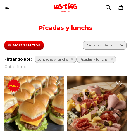

Picadas y lunchs
Recomendados
Filtrando por:
Juntadas y lunchs
Picadas y lunchs
Quitar filtros
Tabla de fiambres con
jamón, salame, lomito,
bondiola, queso parmesano,
6 mini burgers de copetín
queso colonia, queso
con lechuga, tomate, queso
roquefort, aceitunas verdes y
cheddar y mayonesa.
aceitunas negras.
Acompañado de 12 pancitos
saborizados.