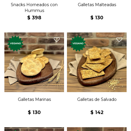
Snacks Horneados con
Galletas Malteadas
Hummus
$
398
$
130
Las clásicas galletas marinas
Galletas premium de
de panadería de toda
salvado.
nuestra vida.
Galletas Marinas
Galletas de Salvado
$
130
$
142