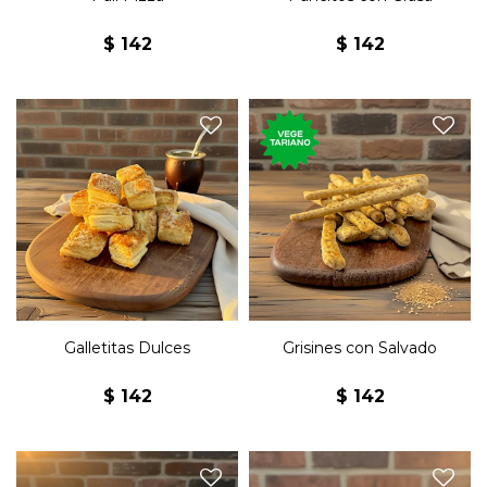
$
142
$
142
Miniaturas de galletas
Grisines con salvado
dulces.
vegetarianos.
Galletitas Dulces
Grisines con Salvado
$
142
$
142