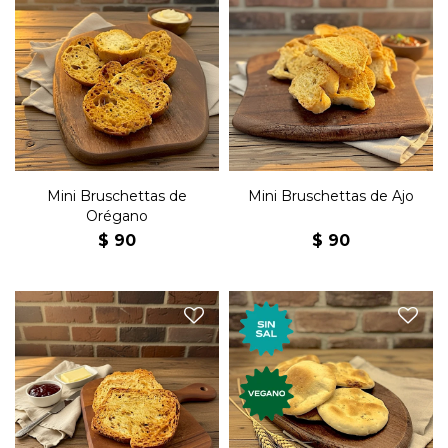
Mini tostadas de orégano.
Mini Tostadas de Ajo.
Mini Bruschettas de
Mini Bruschettas de Ajo
Orégano
$
90
$
90
Las clásicas galletas marinas
Tostadas con salvado.
de toda nuestra vida sin sal.