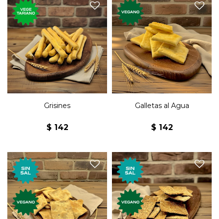
Grisines clásicos
Galletas premium al agua.
vegetarianos.
Grisines
Galletas al Agua
$
142
$
142
Galletas premium al agua
Galletas premium de
sin sal.
salvado sin sal.