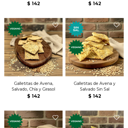
$
142
$
142
Galletas premium, veganas,
Galletas premium, veganas,
con variedad de semillas y
con cereales. Nuevos
cereales. Nuevos sabores,
sabores, elaboradas
elaboradas artesanalmente.
artesanalmente.
Galletitas de Avena,
Galletitas de Avena y
Salvado, Chía y Girasol
Salvado Sin Sal
$
142
$
142