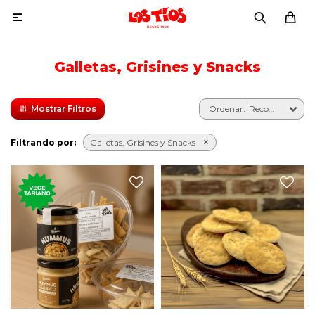

Galletas, Grisines y Snacks
Recomendados
Filtrando por:
Galletas, Grisines y Snacks
Snacks horneados de masa
madre, con cebolla y ají,
Las clásicas galletas
tomate y orégano, y queso y
malteadas de panadería de
pimienta.
toda nuestra vida
Acompañado por Humus
Beans.