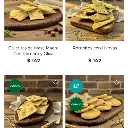
Galletas premium, veganas,
Galletas premium, veganas,
con masa madre. Nuevos
con hiervas. Nuevos sabores,
sabores, elaboradas
elaboradas artesanalmente.
artesanalmente.
Galletitas de Masa Madre
Rombitos con Hiervas
Con Romero y Oliva
$
142
$
142
Galletas premium, veganas,
Galletas premium, veganas,
al óleo sin sal. Nuevos
al óleo. Nuevos sabores,
sabores, elaboradas
elaboradas artesanalmente.
artesanalmente