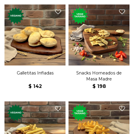
Snacks horneados de masa
Galletas premium veganas.
madre, con cebolla y ají,
Nuevos sabores, elaboradas
tomate y orégano, y queso y
artesanalmente.
pimienta.
Galletitas Infladas
Snacks Horneados de
Masa Madre
$
142
$
198
Mini grisines de queso
Mini grisines de oliva y ajo.