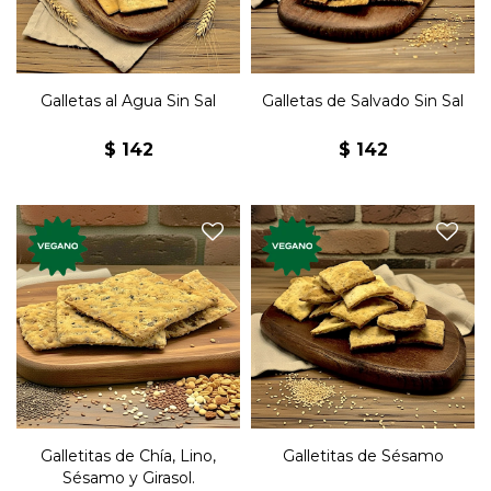
Galletas al Agua Sin Sal
Galletas de Salvado Sin Sal
$
142
$
142
Galletas premium, veganas,
Galletas premium, veganas,
con variedad de semillas.
con semillas. Nuevos
Nuevos sabores, elaboradas
sabores, elaboradas
artesanalmente.
artesanalmente semillas.
Galletitas de Chía, Lino,
Galletitas de Sésamo
Sésamo y Girasol.