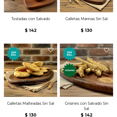
Tostadas con Salvado
Galletas Marinas Sin Sal
$
142
$
130
Las clásicas galletas
Grisines con salvado sin sal
malteadas de toda nuestra
veganos.
vida sin sal.
Galletas Malteadas Sin Sal
Grisines con Salvado Sin
Sal
$
130
$
142