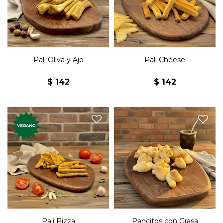
horneado.
Pali Oliva y Ajo
Pali Cheese
$
142
$
142
Mini grisines de tomate,
Miniaturas de pan con
orégano, cebolla y ajo.
grasa.
Pali Pizza
Pancitos con Grasa