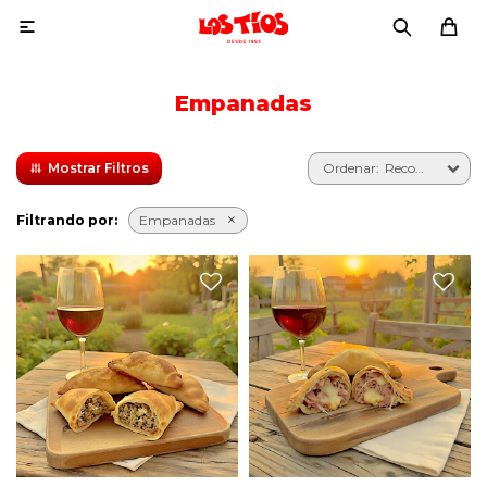

Empanadas
Recomendados
Filtrando por:
Empanadas
Empanada rellena de jamón
Empanada rellena de carne.
y queso.