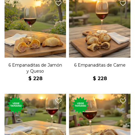
Seis empanadas de copetín
Seis empanadas de copetín
con jamón y queso.
con carne.
6 Empanaditas de Jamón
6 Empanaditas de Carne
y Queso
$
228
$
228
Seis empanadas de copetín
Seis empanadas de copetín
con tomate, queso y
de queso y cebolla.
albahaca.