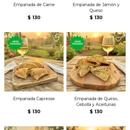
Empanada de Carne
Empanada de Jamón y
Queso
$
130
$
130
Empanada rellena de queso,
Empanada rellena de queso,
tomate y albahaca.
cebolla y aceitunas.
Empanada Capresse
Empanada de Queso,
Cebolla y Aceitunas
$
130
$
130