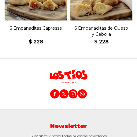
6 Empanaditas Capresse
6 Empanaditas de Queso
y Cebolla
$
228
$
228




Newsletter
¡Suscribite y recibí todas nuestras novedades!