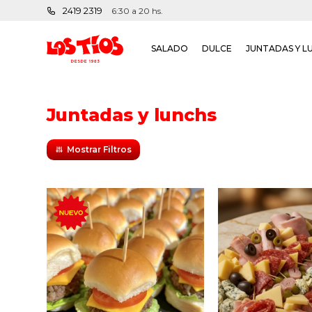
2419 2319
6:30 a 20 hs.
SALADO
DULCE
JUNTADAS Y L
Juntadas y lunchs
Tabla de fiam
jamón, salame,
bondiola, 
6 mini burgers de copetín
parmesano, ques
con lechuga, tomate,
queso roque
queso cheddar y
aceitunas ve
mayonesa.
aceitunas n
Acompañado