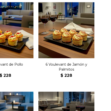
Seis pastelillos de origen
elillos de origen
francés de masa
cés de masa
hojaldrada con jamón y
ada con pollo.
palmitos.
evant de Pollo
6 Voulevant de Jamón y
Palmitos
$
228
$
228