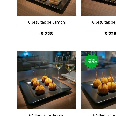
6 Jesuitas de Jamón
6 Jesuitas d
$
228
$
22
Seis bocaditos de jamón
Seis bocaditos
con bechamel rebozados.
con bechamel r
6 Villarois de Jamón
6 Villarois d