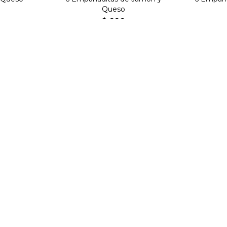
Queso
0
$
228