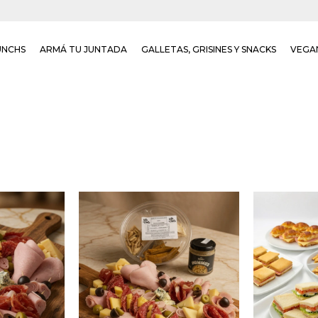
UNCHS
ARMÁ TU JUNTADA
GALLETAS, GRISINES Y SNACKS
VEGA
Tabla de fiambres con
bres con
12 Sándwi
jamón, salame, lomito,
 lomito,
queso, 
bondiola, queso
queso
olímpico
parmesano, queso colonia,
o colonia,
surtidos
queso roquefort,
fort,
jamón
aceitunas verdes y
rdes y
medialun
aceitunas negras.
egras.
queso, 8
Acompañado de 12
 de 12
snack ho