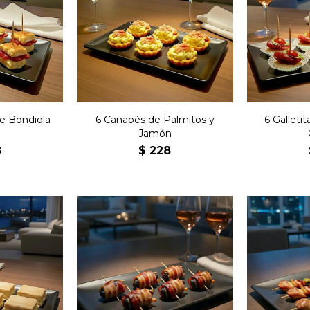
ados de
Seis canastitas de masa
Seis g
ada con
con palmitos y jamón.
bondi
a.
de Bondiola
6 Canapés de Palmitos y
6 Galleti
Jamón
8
$
228
Seis min
jesuitas
Seis arrollados de panceta
carne 
ueso con
rellenos con ciruela.
morró
a.
a