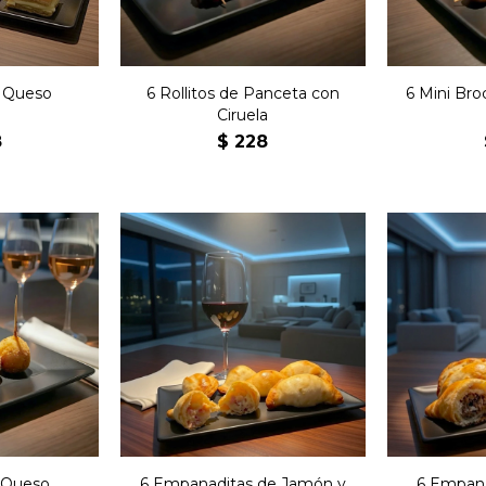
e Queso
6 Rollitos de Panceta con
6 Mini Bro
Ciruela
8
$
228
Seis empanadas de
 de queso
Seis 
copetín con jamón y
ebozados.
copet
queso.
e Queso
6 Empanaditas de Jamón y
6 Empana