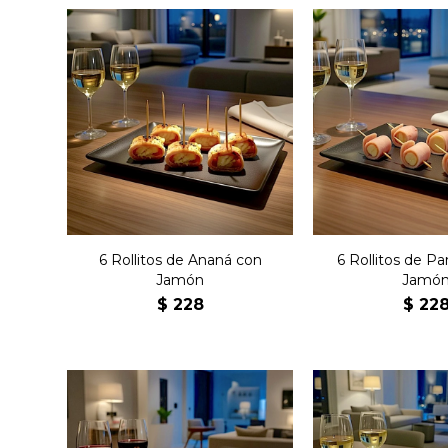
Seis bocaditos agridulces
Seis bocadi
de ananá envueltos en
palmitos envu
jamón.
jamón
6 Rollitos de Ananá con
6 Rollitos de P
Jamón
Jamó
$
228
$
22