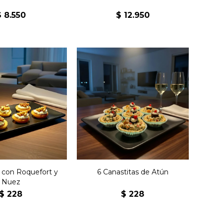
$
8.550
$
12.950
palmitas con
Seis canastas de atún con
fort y nuez.
huevo y aceitunas.
 con Roquefort y
6 Canastitas de Atún
Nuez
$
228
$
228