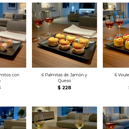
tos de
Seis past
Seis palmitas con queso,
eltos en
fran
jamón y manteca.
.
hojaldr
amitos con
6 Palmitas de Jamón y
6 Voul
n
Queso
8
$
228