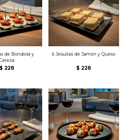
Seis clásicos jesuitas
alletitas con
rellenos de jamón y queso
ola y cereza.
con manteca.
tas de Bondiola y
6 Jesuitas de Jamón y Queso
Cereza
$
228
$
228
i brochettes de
Seis mini brochettes de
con panceta,
pollo con panceta,
n, cebolla y
morrón, cebolla y
ceituna.
aceituna.