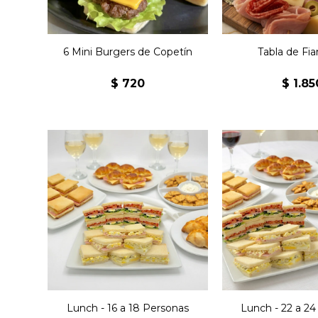
pancitos sabo
6 Mini Burgers de Copetín
Tabla de Fi
$
720
$
1.85
36 sándwiches jamón y
48 sándwiches
queso, 36 sándwiches
queso, 48 sá
olímpicos, 36 sándwiches
olímpicos, 48 
surtidos, 24 jesuitas jamón
surtidos, 32 jes
y queso, 24 medialunitas
y queso, 32 med
jamón y queso, 24
jamón y que
empanaditas, 2 snack
empanaditas,
horneado x3, 1,5 Kg de
horneado x3,
masitas.
masitas
Lunch - 16 a 18 Personas
Lunch - 22 a 24