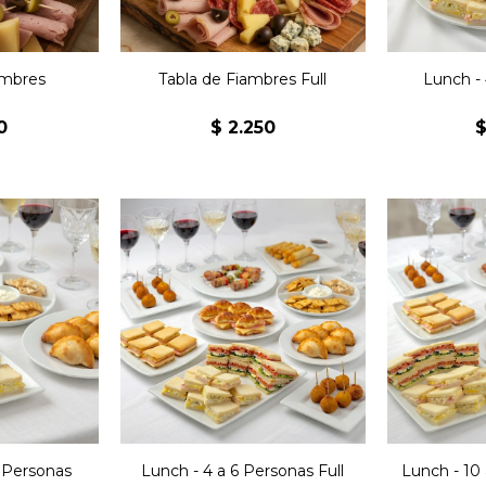
pancitos saborizados,
rizados.
Kg d
snacks y hummus Beans.
ambres
Tabla de Fiambres Full
Lunch -
0
$
2.250
12 sándwiches de jamón y
24 sánd
 jamón y
queso, 12 sándwiches
queso, 
ndwiches
olímpicos, 12 sándwiches
olímpico
sándwiches
surtidos, 8 jesuitas de
surtidos, 
uitas jamón
jamón y queso. 8
y queso,
ialunitas
medialunitas de jamón y
jamón
so, 32
queso, 8 empanaditas, 10
empanadit
 2 snack
villaroi, 10 arrolladitos
20 arroll
 2 Kg de
primavera, 10 mini
20 mini
.
brochettes, 1 snack
snack hor
horneado x3, 1/2Kg de
de
masitas
 Personas
Lunch - 4 a 6 Personas Full
Lunch - 10 