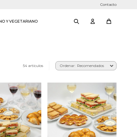
Contacto
NO Y VEGETARIANO
54 artículos
Recomendados
ches de jamón y
24 Sándwiches jamón y
12 sándwiches
queso, 24 sándwiches
s, 12 sándwiches
olímpicos, 24 sándwiches
, 8 jesuitas de
surtidos, 16 jesuitas jamón
 y queso, 8
y queso, 16 medialunitas
itas de jamón y
jamón y queso, 16
 empanaditas, 1
empanaditas, 1 snack
rneado x3 y 1/2
horneado x3, 1 Kg de