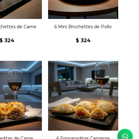
chettes de Carne
6 Mini Brochettes de Pollo
$
324
$
324
Seis empanadas de
empanadas de
copetín con tomate,
ín con carne.
queso y albahaca.
ditas de Carne
6 Empanaditas Capresse