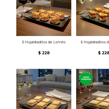
Seis emparedados de
Seis empared
masa hojaldrada con
masa hojaldr
lomito.
bondiol
6 Hojaldraditos de Lomito
6 Hojaldraditos 
$
228
$
22
Seis clásicos jesuitas
Seis clásicos 
rellenos de jamón con
rellenos de q
manteca.
mantec