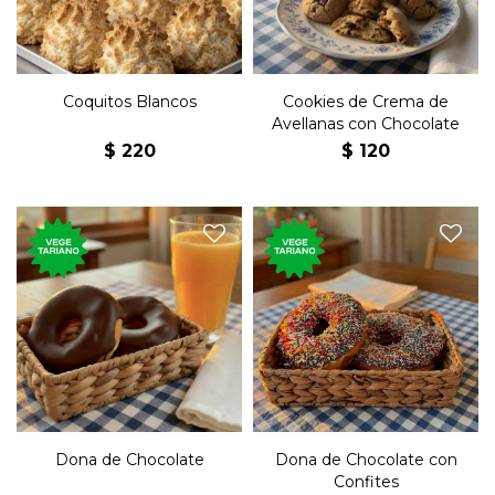
Coquitos Blancos
Cookies de Crema de
Avellanas con Chocolate
$
220
$
120
Clásica rosquilla de la
Clásica rosquilla de la
gastronomía
gastronomía
estadounidense cubierta de
estadounidense cubierta de
chocolate.
chocolate y confites.
Dona de Chocolate
Dona de Chocolate con
Confites