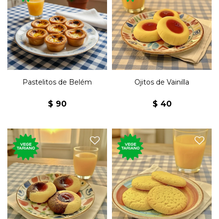
Postre clásico de la
Los característicos bizcochos
gastronomía portuguesa
secos de vainilla con jalea.
con masa de hojaldre y nata.
Pastelitos de Belém
Ojitos de Vainilla
$
90
$
40
Los característicos bizcochos
Tradicionales bizcochos
secos de chocolate y vainilla
secos de vanilla.
con jalea.