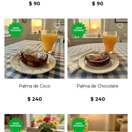
$
90
$
90
Palma en masa de hojaldre
Palma en masa de hojaldre
con jalea y puntas bañadas
con jalea y puntas bañadas
de coco.
de chocolate
Palma de Coco
Palma de Chocolate
$
240
$
240