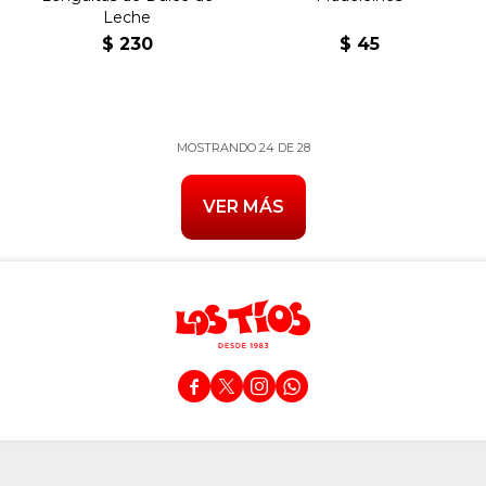
Leche
$
230
$
45
MOSTRANDO
24
DE
28
VER MÁS



