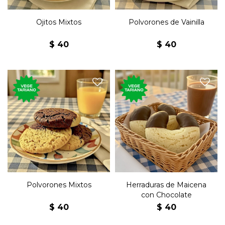
Ojitos Mixtos
Polvorones de Vainilla
$
40
$
40
Bocados dulces de maicena
Tradicionales bizcochos
con puntas bañadas
secos de vanilla y chocolate.
chocolate.
Polvorones Mixtos
Herraduras de Maicena
con Chocolate
$
40
$
40