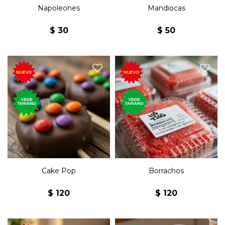
Napoleones
Mandiocas
$
30
$
50
El histórico bizcocho de la
Tortita de trufa y salchichón
repostería uruguaya, puesto
con dulce de leche, similar al
en remojo de un almíbar
lollipop (chupetín) cubierto
mezclado con vino blanco,
de chocolate y M&M`s.
cubierto de coco.
Cake Pop
Borrachos
$
120
$
120