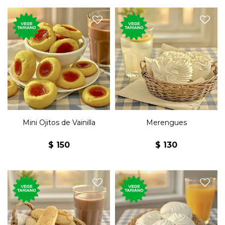
110 gramos de los
El tradicional dulce de
tradicionales bizcochos secos
merengue cremoso de claras
de vainilla con jalea.
de huevo y azúcar.
Mini Ojitos de Vainilla
Merengues
$
150
$
130
120 gramos de las
120 gramos de las clásicas
tradicionales bizcotelas con