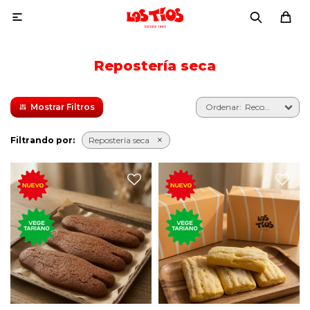

Repostería seca
Recomendados
Filtrando por:
Repostería seca
Los Napoleones, las clásicas
Bizcocho seco avainillado,
galletitas con azúcar
con azúcar por arriba, ideal
quemada, melaza, miel y
para mojar en el café con
cacao.
leche.