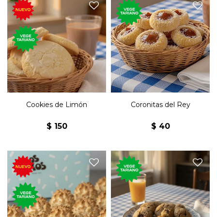
El clásico bizcocho con
150 gramos de deliciosas
masa de pasta frola,
cookies de limón.
membrillo y coco.
Cookies de Limón
Coronitas del Rey
$
150
$
40
La clásica cookie
Tres clásicos postres de coco,
estadounidense rellena de
clara de huevo y azúcar.
crema de avellanas con
chocolate.