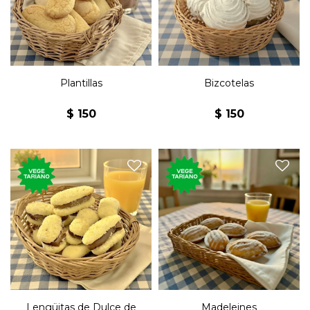
plantillas artesanales.
merengue italiano.
Plantillas
Bizcotelas
$
150
$
150
Bollo Tradicional de Origen
200 gramos de plantillas
Francés con Mantequilla y
rellenas con dulce de leche.
Limón
Lengüitas de Dulce de
Madeleines