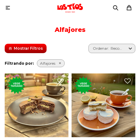

Alfajores
Recomendados
Filtrando por:
Alfajores
Transformación del
El tradicional postre dulce,
tradicional postre dulce, de
glaseado de nieve, relleno de
chocolate, con relleno de
limón.
pistacho.