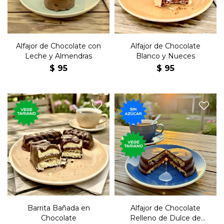
Alfajor de Chocolate con
Alfajor de Chocolate
Leche y Almendras
Blanco y Nueces
$
95
$
95
Barra de chocolate y base de
El tradicional postre dulce,
coco, con relleno de dulce de
de chocolate, relleno de dulce
leche y crema de maní.
de leche y sin azúcar.
Barrita Bañada en
Alfajor de Chocolate
Chocolate
Relleno de Dulce de