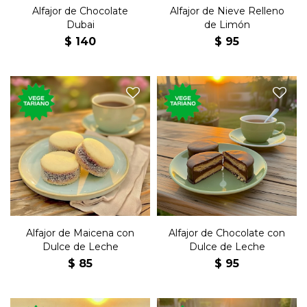
Alfajor de Chocolate
Alfajor de Nieve Relleno
Dubai
de Limón
$
140
$
95
El tradicional postre dulce,
El tradicional postre dulce,
de maicena, relleno de dulce
de chocolate, relleno de dulce
de leche.
de leche
Alfajor de Maicena con
Alfajor de Chocolate con
Dulce de Leche
Dulce de Leche
$
85
$
95