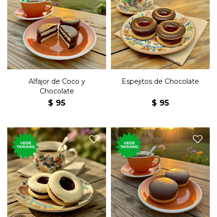
El tradicional postre dulce,
Postre dulce tradicional
de coco y chocolate, relleno
uruguayo, de chocolate, con
de dulce de leche.
dulce de leche y jalea.
Alfajor de Coco y
Espejitos de Chocolate
Chocolate
$
95
$
95
Postre dulce tradicional
Postre dulce tradicional
uruguayo, de chocolate
uruguayo, de chocolate,
blanco, con dulce de leche y
relleno de dulce de leche.
jalea.