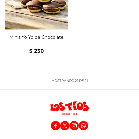
uruguayo, de chocolate,
relleno de dulce de leche.
Minis Yo Yo de Chocolate
$
230
MOSTRANDO
21
DE
21



