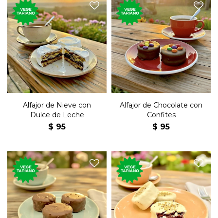
El tradicional postre dulce,
El tradicional postre dulce,
de chocolate, relleno de dulce
de nieve, relleno de dulce de
de leche con topping de
leche.
confites.
Alfajor de Nieve con
Alfajor de Chocolate con
Dulce de Leche
Confites
$
95
$
95
El tradicional postre dulce,
El tradicional postre dulce,
de chocolate blanco y
de chocolate, relleno de dulce
nueces, relleno de dulce de
de leche y almendras.
leche.