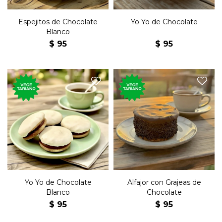
Espejitos de Chocolate
Yo Yo de Chocolate
Blanco
$
95
$
95
Postre dulce tradicional
Postre dulce tradicional
uruguayo, de chocolate
uruguayo, de chocolate,
blanco, relleno de dulce de
relleno de dulce de leche, con
leche.
grajeas de chocolate.
Yo Yo de Chocolate
Alfajor con Grajeas de
Blanco
Chocolate
$
95
$
95